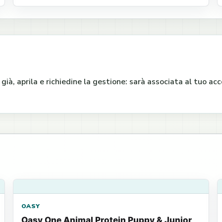
e già, aprila e richiedine la gestione: sarà associata al tuo a
OASY
Oasy One Animal Protein Puppy & Junior