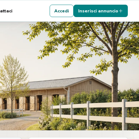
attaci
Accedi
Inserisci annuncio