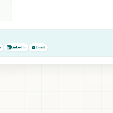
m
LinkedIn
Email