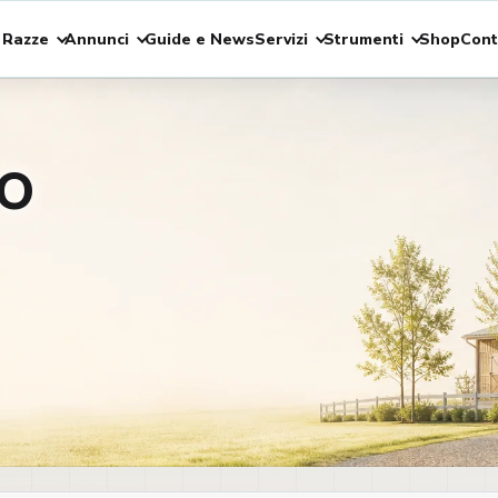
 Razze
Annunci
Guide e News
Servizi
Strumenti
Shop
Cont
CO