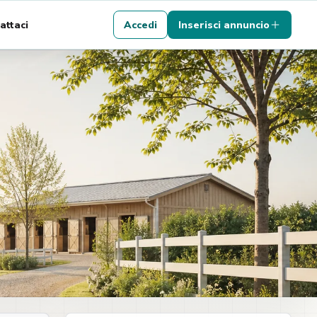
attaci
Accedi
Inserisci annuncio