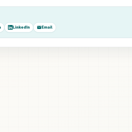
m
LinkedIn
Email