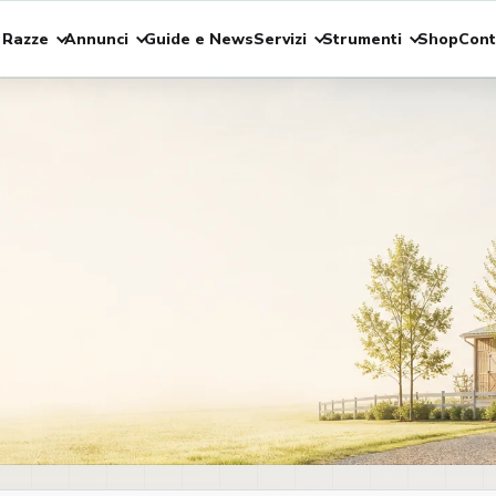
 Razze
Annunci
Guide e News
Servizi
Strumenti
Shop
Cont